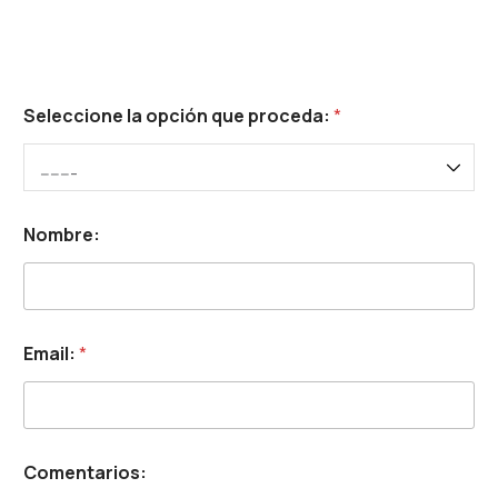
*
Seleccione la opción que proceda:
*
E
m
a
i
l
:
Nombre:
*
E
Email:
*
m
a
i
l
:
N
Comentarios:
o