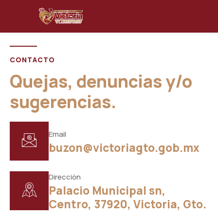
CONTACTO
Quejas, denuncias y/o
sugerencias.
Email
buzon@victoriagto.gob.mx
Dirección
Palacio Municipal sn,
Centro, 37920, Victoria, Gto.