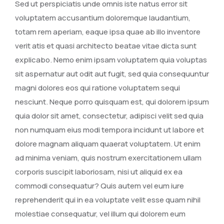
Sed ut perspiciatis unde omnis iste natus error sit
voluptatem accusantium doloremque laudantium,
totam rem aperiam, eaque ipsa quae ab illo inventore
verit atis et quasi architecto beatae vitae dicta sunt
explicabo. Nemo enim ipsam voluptatem quia voluptas
sit aspernatur aut odit aut fugit, sed quia consequuntur
magni dolores eos qui ratione voluptatem sequi
nesciunt. Neque porro quisquam est, qui dolorem ipsum
quia dolor sit amet, consectetur, adipisci velit sed quia
non numquam eius modi tempora incidunt ut labore et
dolore magnam aliquam quaerat voluptatem. Ut enim
ad minima veniam, quis nostrum exercitationem ullam
corporis suscipit laboriosam, nisi ut aliquid ex ea
commodi consequatur? Quis autem vel eum iure
reprehenderit qui in ea voluptate velit esse quam nihil
molestiae consequatur, vel illum qui dolorem eum