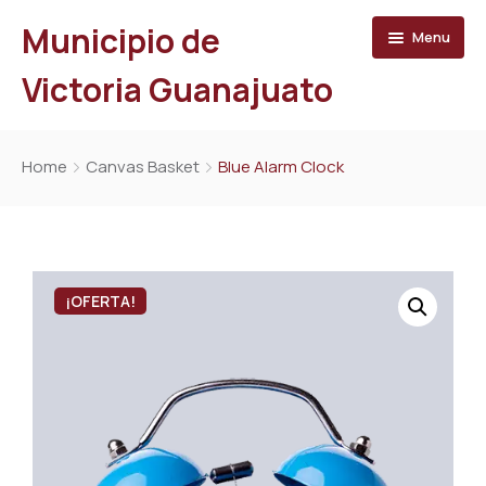
Municipio de
Menu
Victoria Guanajuato
Inicio
Home
Canvas Basket
Blue Alarm Clock
Directorio
Trámites y Servicios
Municipio
¡OFERTA!
Turismo
Organigrama
Prensa
Ayuntamiento
Transparencia
Directorio