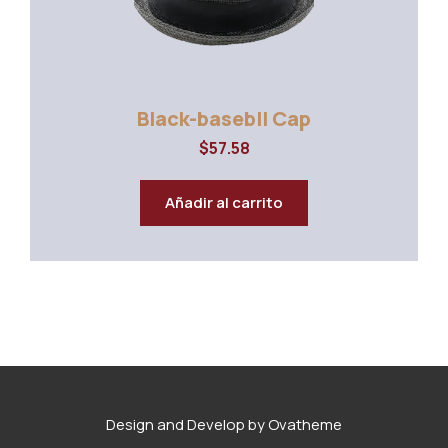
Black-basebll Cap
$
57.58
Añadir al carrito
Design and Develop by Ovatheme