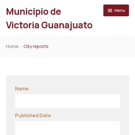
Municipio de
Menu
Victoria Guanajuato
Inicio
Home
City reports
Directorio
Trámites y Servicios
Municipio
Name
Turismo
Organigrama
Prensa
Ayuntamiento
Published Date
Transparencia
Directorio